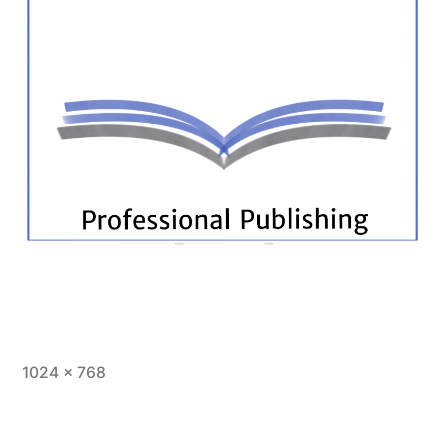
Vollständige
1024 × 768
Größe