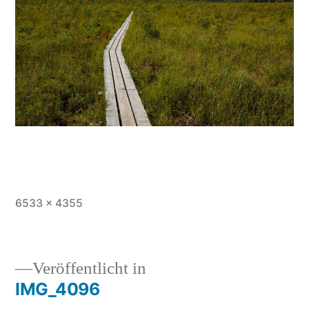
Vollständige
6533 × 4355
Größe
Veröffentlicht in
IMG_4096
Beitragsnavigation